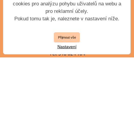
IČO: 61904163
cookies pro analýzu pohybu uživatelů na webu a
pro reklamní účely.
Pokud tomu tak je, naleznete v nastavení níže.
VEDENÍ ŠKOLY
Přijmout vše
ředitel
Ing. Petr Kollert, DiS.
Nastavení
Tel. 318 624 104
zástupce ředitele
Mgr. Jiří Jílek, DiS.
jilek.j@zuspb.cz
EMAIL & WEB
zus_pribram@zuspb.cz