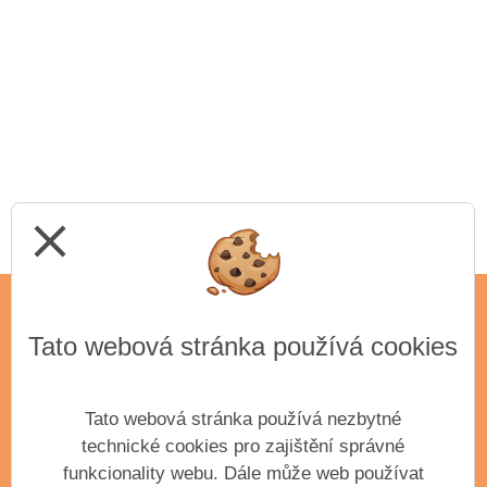
close
Tato webová stránka používá cookies
ADRESA
Základní umělecká škola Antonína Dvořáka,
příspěvková organizace města Příbram
Tato webová stránka používá nezbytné
Krátká 351
technické cookies pro zajištění správné
Příbram III, 261 01
funkcionality webu. Dále může web používat