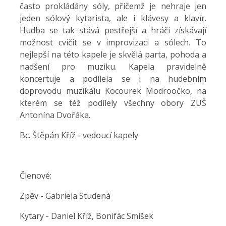
často prokládány sóly, přičemž je nehraje jen
jeden sólový kytarista, ale i klávesy a klavír.
Hudba se tak stává pestřejší a hráči získávají
možnost cvičit se v improvizaci a sólech. To
nejlepší na této kapele je skvělá parta, pohoda a
nadšení pro muziku. Kapela pravidelně
koncertuje a podílela se i na h
udebním
doprovodu muzikálu Kocourek Modroočko, na
kterém se též podílely všechny obory ZUŠ
Antonína Dvořáka.
Bc. Štěpán Kříž - vedoucí kapely
Členové:
Zpěv - Gabriela Studená
Kytary - Daniel Kříž, Bonifác Smíšek