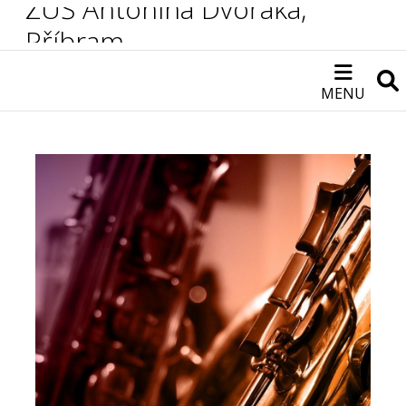
ZUŠ Antonína Dvořáka,
Příbram
MENU