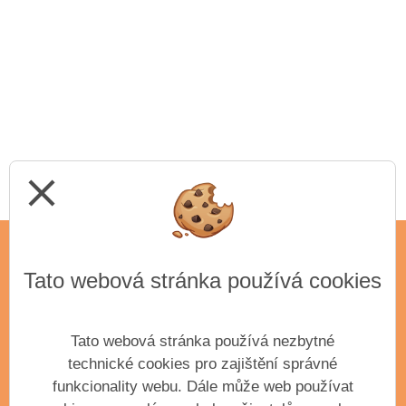
close
Tato webová stránka používá cookies
ADRESA
Základní umělecká škola Antonína Dvořáka,
příspěvková organizace města Příbram
Tato webová stránka používá nezbytné
Krátká 351
technické cookies pro zajištění správné
Příbram III, 261 01
funkcionality webu. Dále může web používat
IČO: 61904163