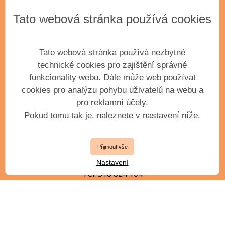
Tato webová stránka používá cookies
ADRESA
Základní umělecká škola Antonína Dvořáka,
příspěvková organizace města Příbram
Tato webová stránka používá nezbytné
Krátká 351
technické cookies pro zajištění správné
Příbram III, 261 01
funkcionality webu. Dále může web používat
IČO: 61904163
cookies pro analýzu pohybu uživatelů na webu a
pro reklamní účely.
Pokud tomu tak je, naleznete v nastavení níže.
VEDENÍ ŠKOLY
Přijmout vše
ředitel
Ing. Petr Kollert, DiS.
Nastavení
Tel. 318 624 104
zástupce ředitele
Mgr. Jiří Jílek, DiS.
jilek.j@zuspb.cz