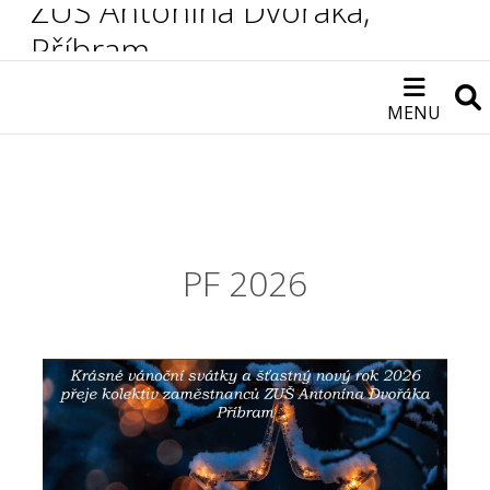
ZUŠ Antonína Dvořáka,
Příbram
MENU
PF 2026